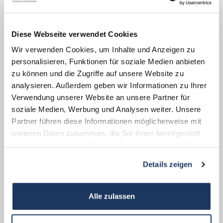
Rollen und den Funktionswandel des
Zeitzeugen und der Zeitzeugin ein ganz
fundamentales Faktum: Er oder sie ist vor
Diese Webseite verwendet Cookies
allem Individuum.“ Dr. Jörg Skriebeleit, Leiter
Wir verwenden Cookies, um Inhalte und Anzeigen zu
personalisieren, Funktionen für soziale Medien anbieten
der KZ-Gedenkstätte Flossenbürg.
zu können und die Zugriffe auf unsere Website zu
analysieren. Außerdem geben wir Informationen zu Ihrer
Die multimediale Ausstellung „Ende der
Verwendung unserer Website an unsere Partner für
Zeitzeugenschaft?“ setzt die Überlebenden
soziale Medien, Werbung und Analysen weiter. Unsere
mit ihren Erzählungen ins Zentrum,
Partner führen diese Informationen möglicherweise mit
hinterfragt die „Gemachtheit“ der
weiteren Daten zusammen, die Sie ihnen bereitgestellt
haben oder die sie im Rahmen Ihrer Nutzung der Dienste
Zeitzeugeninterviews, beleuchtet die
gesammelt haben.
Bedingungen, unter denen die Überlebenden
Details zeigen
ihre Erlebnisse erzählen konnten, mit
welchen Intentionen sie dies taten und den
Alle zulassen
Wandel ihrer gesellschaftlichen Rolle in den
letzten sieben Jahrzehnten. Die