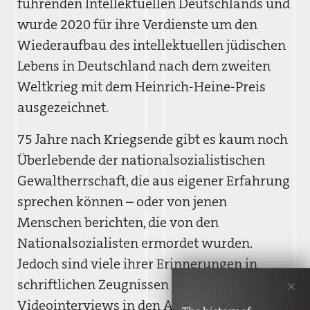
führenden Intellektuellen Deutschlands und
wurde 2020 für ihre Verdienste um den
Wiederaufbau des intellektuellen jüdischen
Lebens in Deutschland nach dem zweiten
Weltkrieg mit dem Heinrich-Heine-Preis
ausgezeichnet.
75 Jahre nach Kriegsende gibt es kaum noch
Überlebende der nationalsozialistischen
Gewaltherrschaft, die aus eigener Erfahrung
sprechen können – oder von jenen
Menschen berichten, die von den
Nationalsozialisten ermordet wurden.
Jedoch sind viele ihrer Erinnerungen in
schriftlichen Zeugnissen sowie unzähligen
Videointerviews in den Archiven von KZ-