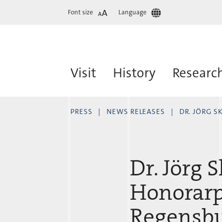
Font size
Language
Visit
History
Researc
PRESS
NEWS RELEASES
DR. JÖRG S
Dr. Jörg 
Honorarp
Regensbu