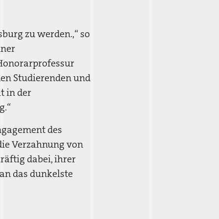
sburg zu werden.,“ so
iner
e Honorarprofessur
 den Studierenden und
 in der
g.“
 Engagement des
r die Verzahnung von
äftig dabei, ihrer
an das dunkelste