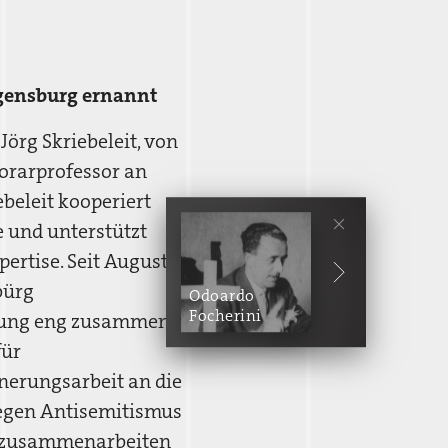
egensburg ernannt
Jörg Skriebeleit, von
orarprofessor an
ebeleit kooperiert
e und unterstützt
ertise. Seit August
bürg
Odoardo
Focherini
ldung eng zusammen.
für
nnerungsarbeit an die
egen Antisemitismus
rg zusammenarbeiten