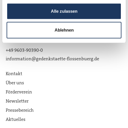
KZ-Gedenkstätte Flossenbürg
Alle zulassen
Gedächtnisallee 5
Ablehnen
D-92696 Flossenbürg
+49 9603-90390-0
information@gedenkstaette-flossenbuerg.de
Kontakt
Über uns
Förderverein
Newsletter
Pressebereich
Aktuelles