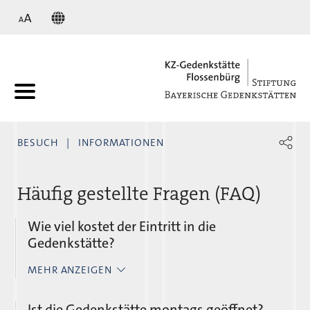
KZ
BESUCH
INFORMATIONEN
Häufig gestellte Fragen (FAQ)
Wie viel kostet der Eintritt in die
Gedenkstätte?
MEHR ANZEIGEN
Der Eintritt zum Gelände und in die Ausstellungen
ist frei. Ebenso kostenfrei ist die Teilnahme an
Ist die Gedenkstätte montags geöffnet?