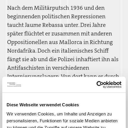
Nach dem Militärputsch 1936 und den
beginnenden politischen Repressionen
taucht Jaume Rebassa unter. Drei Jahre
später flüchtet er zusammen mit anderen
Oppositionellen aus Mallorca in Richtung
Nordafrika. Doch ein italienisches Schiff
fängt sie ab und die Polizei inhaftiert ihn als
Antifaschisten in verschiedenen
Internierungslagern. Von dort kann er durch
Briefe den Kontakt zu seiner Familie
aufrechterhalten.
Diese Webseite verwendet Cookies
Nach der Besetzung Norditaliens
Wir verwenden Cookies, um Inhalte und Anzeigen zu
deportieren die Deutschen die politischen
personalisieren, Funktionen für soziale Medien anbieten
Gefangenen in Konzentrationslager. Jaume
zu können und die Zugriffe auf unsere Website zu