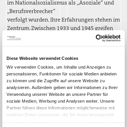
im Nationalsozialismus als „Asoziale“ und
„Berufsverbrecher“
verfolgt wurden. Ihre Erfahrungen stehen im
Zentrum. Zwischen 1933 und 1945 greifen
Behörden und Polizei gesellschaftliche
Vorurteile auf. Sie kontrollieren,
drangsalieren und berauben Zehntausende
Diese Webseite verwendet Cookies
ihrer Freiheit. Viele werden ermordet.
Wir verwenden Cookies, um Inhalte und Anzeigen zu
personalisieren, Funktionen für soziale Medien anbieten
Die Bundesrepublik, die DDR und Österreich
zu können und die Zugriffe auf unsere Website zu
verweigern den Betroffenen eine
analysieren. Außerdem geben wir Informationen zu Ihrer
Entschädigung. Ihre Unrechtserfahrungen
Verwendung unserer Website an unsere Partner für
werden verleugnet. Erst 2020 beschließt der
soziale Medien, Werbung und Analysen weiter. Unsere
Partner führen diese Informationen möglicherweise mit
Deutsche Bundestag ihre Anerkennung als
weiteren Daten zusammen, die Sie ihnen bereitgestellt
Opfer des Nationalsozialismus.
haben oder die sie im Rahmen Ihrer Nutzung der Dienste