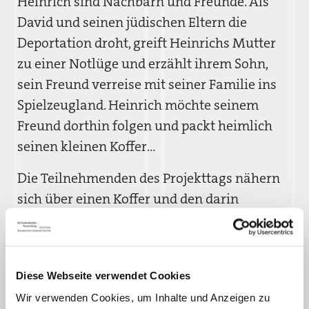
Heinrich sind Nachbarn und Freunde. Als
David und seinen jüdischen Eltern die
Deportation droht, greift Heinrichs Mutter
zu einer Notlüge und erzählt ihrem Sohn,
sein Freund verreise mit seiner Familie ins
Spielzeugland. Heinrich möchte seinem
Freund dorthin folgen und packt heimlich
seinen kleinen Koffer…
Die Teilnehmenden des Projekttags nähern
sich über einen Koffer und den darin
befindlichen Gegenständen der Geschichte
der beiden Jungen an, die ihnen in mehreren
Etappen gezeigt wird. Anhand des Films und
Diese Webseite verwendet Cookies
der Person von David Silberstein eröffnet
Wir verwenden Cookies, um Inhalte und Anzeigen zu
sich die Möglichkeit über die Verfolgung und