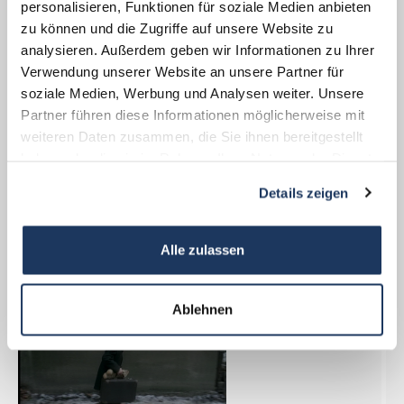
personalisieren, Funktionen für soziale Medien anbieten
Deportation jüdischer Menschen zu
zu können und die Zugriffe auf unsere Website zu
sprechen.
analysieren. Außerdem geben wir Informationen zu Ihrer
Verwendung unserer Website an unsere Partner für
soziale Medien, Werbung und Analysen weiter. Unsere
Partner führen diese Informationen möglicherweise mit
Programmablauf: Workshop (2 Std.), Pause
weiteren Daten zusammen, die Sie ihnen bereitgestellt
(30 Min.), Rundgang (1:30 Std.)
haben oder die sie im Rahmen Ihrer Nutzung der Dienste
gesammelt haben.
Details zeigen
Szenen aus "Spielzeugland" (2007),
Alle zulassen
Regie: J. A. Freydank
Ablehnen